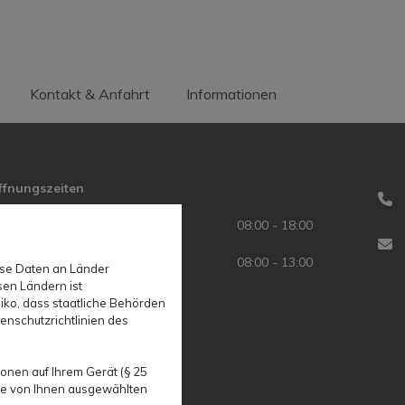
Kontakt & Anfahrt
Informationen
ffnungszeiten
03
ontag - Donnerstag
08:00 - 18:00
bu
eitag
08:00 - 13:00
ise Daten an Länder
sen Ländern ist
iko, dass staatliche Behörden
enschutzrichtlinien des
onen auf Ihrem Gerät (§ 25
ie von Ihnen ausgewählten