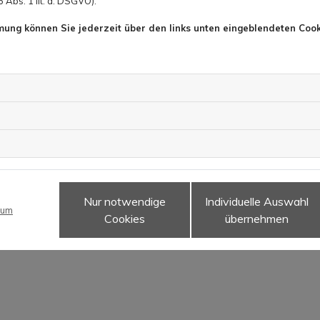
Abs. 1 lit. a. DSGVO).
mmung können Sie jederzeit über den links unten eingeblendeten Cook
Nur notwendige
Individuelle Auswahl
sum
Cookies
übernehmen