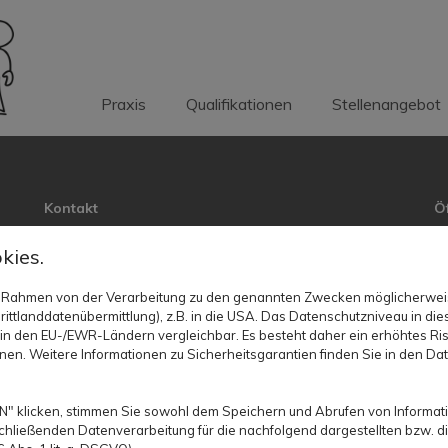
Praxis
Qualifikationen
Stellenangebot
Kontakt
Ö
Telefon:
03941 584720
M
kies.
E-Mail:
buero@ergotherapie-halberstadt.de
Fr
 im Rahmen von der Verarbeitung zu den genannten Zwecken möglicherwe
ittlanddatenübermittlung), z.B. in die USA. Das Datenschutzniveau in die
in den EU-/EWR-Ländern vergleichbar. Es besteht daher ein erhöhtes Ris
nen. Weitere Informationen zu Sicherheitsgarantien finden Sie in den Dat
" klicken, stimmen Sie sowohl dem Speichern und Abrufen von Informati
hließenden Datenverarbeitung für die nachfolgend dargestellten bzw. d