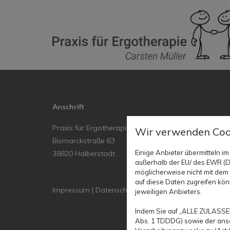
Anschrift
Praxis für Ergotherapie Carsten Müller
Wir verwenden Coo
Bismarckstraße 63
Einige Anbieter übermitteln
38820 Halberstadt
außerhalb der EU/ des EWR (Dr
möglicherweise nicht mit dem 
auf diese Daten zugreifen kön
Impressum
|
Datenschutz
jeweiligen Anbieters.
Indem Sie auf „ALLE ZULASSEN
Abs. 1 TDDDG) sowie der ansc